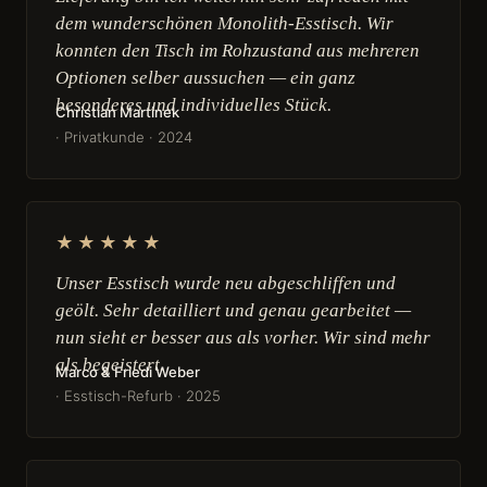
dem wunderschönen Monolith-Esstisch. Wir
konnten den Tisch im Rohzustand aus mehreren
Optionen selber aussuchen — ein ganz
besonderes und individuelles Stück.
Christian Martinek
· Privatkunde · 2024
★★★★★
Unser Esstisch wurde neu abgeschliffen und
geölt. Sehr detailliert und genau gearbeitet —
nun sieht er besser aus als vorher. Wir sind mehr
als begeistert.
Marco & Friedi Weber
· Esstisch-Refurb · 2025