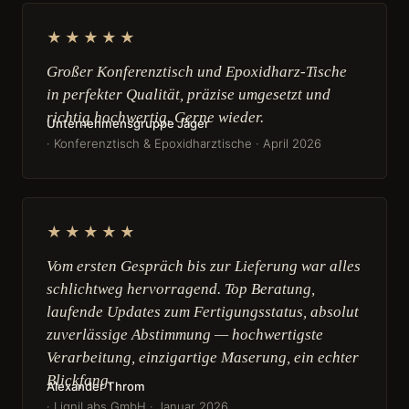
★★★★★
Großer Konferenztisch und Epoxidharz-Tische
in perfekter Qualität, präzise umgesetzt und
richtig hochwertig. Gerne wieder.
Unternehmensgruppe Jäger
· Konferenztisch & Epoxidharztische · April 2026
★★★★★
Vom ersten Gespräch bis zur Lieferung war alles
schlichtweg hervorragend. Top Beratung,
laufende Updates zum Fertigungsstatus, absolut
zuverlässige Abstimmung — hochwertigste
Verarbeitung, einzigartige Maserung, ein echter
Blickfang.
Alexander Throm
· LigniLabs GmbH · Januar 2026