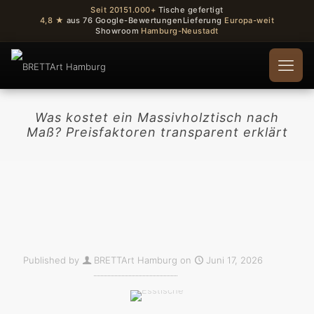
Seit 2015
1.000+
Tische gefertigt
4,8 ★
aus 76 Google-Bewertungen
Lieferung
Europa-weit
Showroom
Hamburg-Neustadt
Was kostet ein Massivholztisch nach
Maß? Preisfaktoren transparent erklärt
Published by
BRETTArt Hamburg
on
Juni 17, 2026