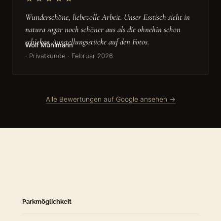
Wunderschöne, liebevolle Arbeit. Unser Esstisch sieht in
natura sogar noch schöner aus als die ohnehin schon
schicken Ausstellungsstücke auf den Fotos.
Wolf Mühlmann
· Privatkunde · Februar 2026
Alle Bewertungen auf Google ansehen →
Parkmöglichkeit