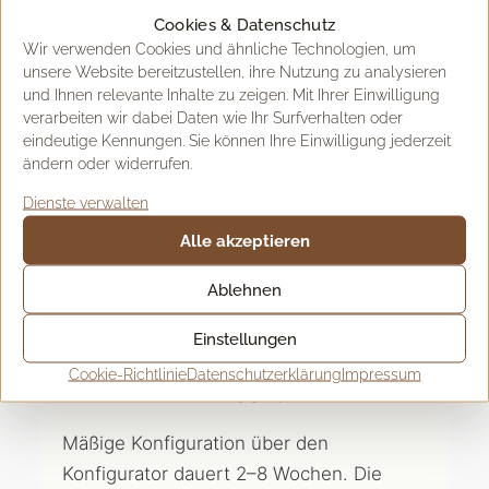
Cookies & Datenschutz
Drei Farben pro Gestell: Schwarz · Weiss ·
Wir verwenden Cookies und ähnliche Technologien, um
Industrial-Style
unsere Website bereitzustellen, ihre Nutzung zu analysieren
und Ihnen relevante Inhalte zu zeigen. Mit Ihrer Einwilligung
verarbeiten wir dabei Daten wie Ihr Surfverhalten oder
eindeutige Kennungen. Sie können Ihre Einwilligung jederzeit
ändern oder widerrufen.
Dienste verwalten
Alle akzeptieren
FÜR WEN DIE SIGNATURE LINE
GEMACHT IST
Ablehnen
Sie wollen Massivholz —
Einstellungen
aber Sie wollen jetzt einen
Cookie-Richtlinie
Datenschutzerklärung
Impressum
Tisch.
Mäßige Konfiguration über den
Konfigurator dauert 2–8 Wochen. Die