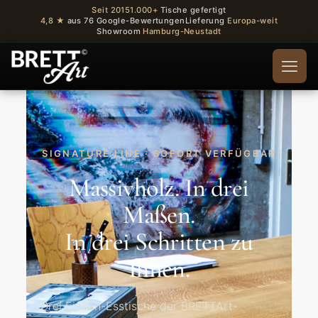
Seit 2015
1.000+
Tische gefertigt
4,8 ★
aus 76 Google-Bewertungen
Lieferung
Europa-weit
Showroom
Hamburg-Neustadt
SIGNATURE LINE · SOFORT VERFÜGBAR
Massivholz. In drei
Maßen.
In drei Schritten zu
Ihnen.
Drei Eichen-Esstische der BRETTArt-