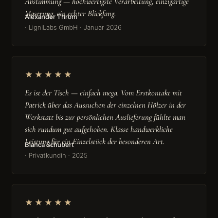
Abstimmung — hochwertigste Verarbeitung, einzigartige
Maserung, ein echter Blickfang.
Alexander Throm
· LigniLabs GmbH · Januar 2026
★★★★★
Es ist der Tisch — einfach mega. Vom Erstkontakt mit
Patrick über das Aussuchen der einzelnen Hölzer in der
Werkstatt bis zur persönlichen Auslieferung fühlte man
sich rundum gut aufgehoben. Klasse handwerkliche
Leistung für ein Einzelstück der besonderen Art.
Bianca Schubert
· Privatkundin · 2025
★★★★★